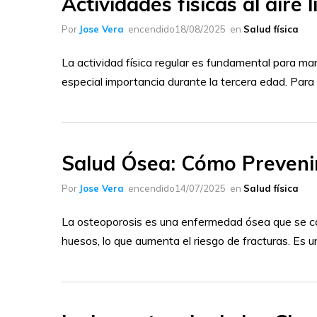
Actividades físicas al aire
Protectores de cama / Sabanillas
Por
Jose Vera
encendido
18/08/2025
en
Salud física
Ropa interior desechable (Pants)
La actividad física regular es fundamental para ma
Toallas húmedas
especial importancia durante la tercera edad. Para 
Salud Ósea: Cómo Prevenir
Por
Jose Vera
encendido
14/07/2025
en
Salud física
La osteoporosis es una enfermedad ósea que se cara
huesos, lo que aumenta el riesgo de fracturas. Es 