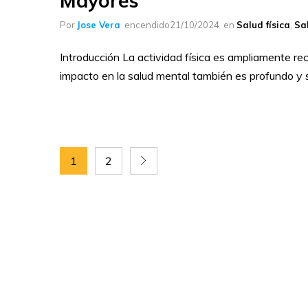
Mayores
Por
Jose Vera
encendido
21/10/2024
en
Salud física
,
Sa
Introducción La actividad física es ampliamente rec
impacto en la salud mental también es profundo y s
1
2