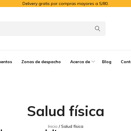
Delivery gratis por compras mayores a S/80.
uentos
Zonas de despacho
Acerca de
Blog
Cont
Salud física
Inicio
Salud física