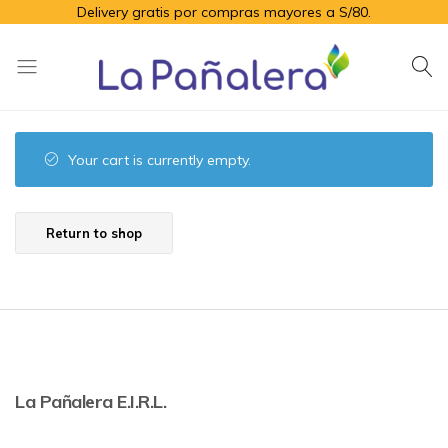
Delivery gratis por compras mayores a S/80.
La
Productos
Pañalera
de
higiene
Your cart is currently empty.
para
el
adulto
Return to shop
mayor
La Pañalera E.I.R.L.