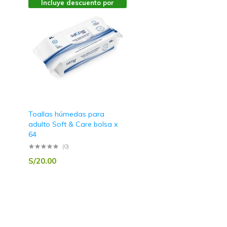
Incluye descuento por
volúmen
Protectores de cama / Sabanillas
Ropa interior desechable (Pants)
Toallas húmedas
Toallas húmedas para
adulto Soft & Care bolsa x
64
(0)
S/
20.00