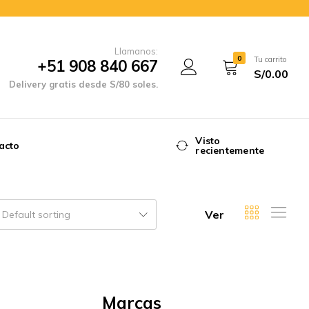
Llamanos:
0
Tu carrito
+51 908 840 667
S/
0.00
Delivery gratis desde S/80 soles.
Visto
acto
recientemente
Ver
Default sorting
Marcas