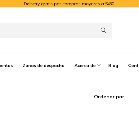
Delivery gratis por compras mayores a S/80.
uentos
Zonas de despacho
Acerca de
Blog
Cont
Ordenar por: