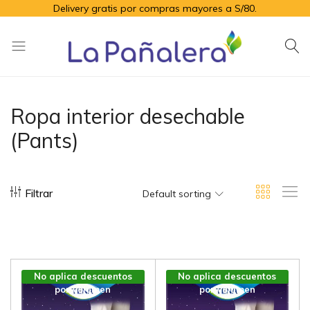
Delivery gratis por compras mayores a S/80.
La
Productos
Pañalera
de
higiene
Ropa interior desechable
para
(Pants)
el
adulto
mayor
Filtrar
Default sorting
No aplica descuentos
No aplica descuentos
por volúmen
por volúmen