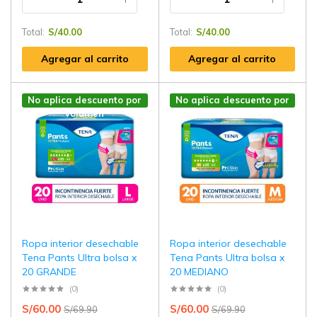
Total:
S/
40.00
Total:
S/
40.00
Agregar al carrito
Agregar al carrito
No aplica descuento por
No aplica descuento por
volúmen
volúmen
Ropa interior desechable
Ropa interior desechable
Tena Pants Ultra bolsa x
Tena Pants Ultra bolsa x
20 GRANDE
20 MEDIANO
(0)
(0)
S/
60.00
S/
60.00
S/
69.90
S/
69.90