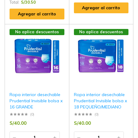
Total:
S/
30.50
Agregar al carrito
Agregar al carrito
No aplica descuentos
No aplica descuentos
por volúmen
por volúmen
Ropa interior desechable
Ropa interior desechable
Prudential Invisible bolsa x
Prudential Invisible bolsa x
16 GRANDE
18 PEQUEÑO/MEDIANO
(0)
(0)
S/
40.00
S/
40.00