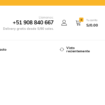
Llamanos:
0
Tu carrito
+51 908 840 667
S/
0.00
Delivery gratis desde S/80 soles.
Visto
acto
recientemente