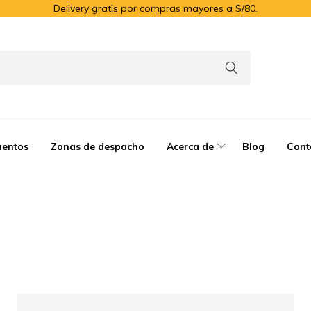
Delivery gratis por compras mayores a S/80.
uentos
Zonas de despacho
Acerca de
Blog
Cont