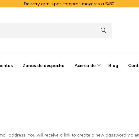
Delivery gratis por compras mayores a S/80.
uentos
Zonas de despacho
Acerca de
Blog
Cont
il address. You will receive a link to create a new password via em