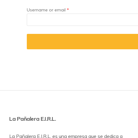
Username or email
*
Protectores de cama / Sabanillas
Ropa interior desechable (Pants)
Toallas húmedas
La Pañalera E.I.R.L.
La Pañalera E.I.R.L. es una empresa que se dedica a