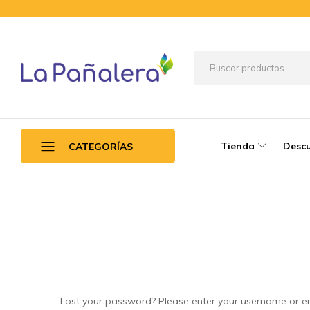
La
Productos
Pañalera
de
higiene
para
Tienda
Desc
CATEGORÍAS
el
adulto
mayor
Guantes de látex
Packs básicos
Pañales para adulto
Papel higiénico
Lost your password? Please enter your username or ema
Practipañal