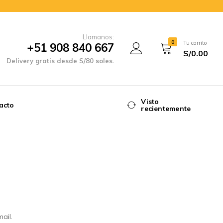
Llamanos:
0
Tu carrito
+51 908 840 667
S/
0.00
Delivery gratis desde S/80 soles.
Visto
acto
recientemente
ail.