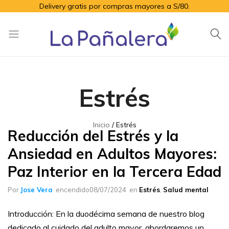
Delivery gratis por compras mayores a S/80.
La
Productos
Pañalera
de
higiene
Estrés
para
el
adulto
Inicio
Estrés
mayor
Reducción del Estrés y la
Ansiedad en Adultos Mayores:
Paz Interior en la Tercera Edad
Por
Jose Vera
encendido
08/07/2024
en
Estrés
,
Salud mental
Introducción: En la duodécima semana de nuestro blog
dedicado al cuidado del adulto mayor, abordaremos un