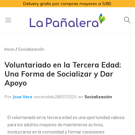
Delivery gratis por compras mayores a S/80.
La
Productos
Pañalera
de
higiene
Inicio
Socialización
para
el
Voluntariado en la Tercera Edad:
adulto
Una Forma de Socializar y Dar
mayor
Apoyo
Por
Jose Vera
encendido
28/07/2025
en
Socialización
El voluntariado en la tercera edad es una oportunidad valiosa
para los adultos mayores de mantenerse activos,
involucrarse en la comunidad y formar conexiones