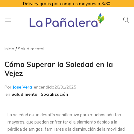
Delivery gratis por compras mayores a S/80.
La
Productos
Pañalera
de
higiene
Inicio
Salud mental
para
el
Cómo Superar la Soledad en la
adulto
Vejez
mayor
Por
Jose Vera
encendido
20/01/2025
en
Salud mental
,
Socialización
La soledad es un desafío significativo para muchos adultos
mayores, que pueden enfrentar el aislamiento debido a la
pérdida de amigos, familiares o la disminución de la movilidad.