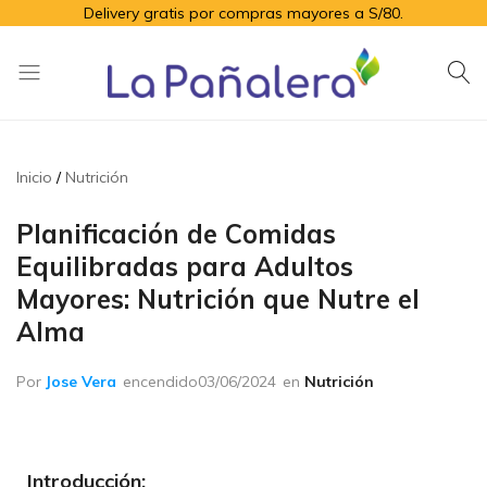
Delivery gratis por compras mayores a S/80.
La
Productos
Pañalera
de
higiene
Inicio
Nutrición
para
el
Planificación de Comidas
adulto
Equilibradas para Adultos
mayor
Mayores: Nutrición que Nutre el
Alma
Por
Jose Vera
encendido
03/06/2024
en
Nutrición
Introducción: