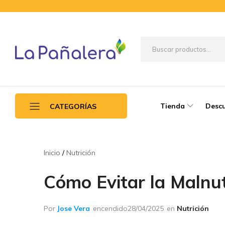
La
Productos
Pañalera
de
higiene
para
Tienda
Desc
CATEGORÍAS
el
adulto
mayor
Guantes de látex
Inicio
Nutrición
Packs básicos
Cómo Evitar la Malnut
Pañales para adulto
Papel higiénico
Por
Jose Vera
encendido
28/04/2025
en
Nutrición
Practipañal