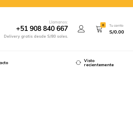
Llamanos:
0
Tu carrito
+51 908 840 667
S/
0.00
Delivery gratis desde S/80 soles.
Visto
acto
recientemente