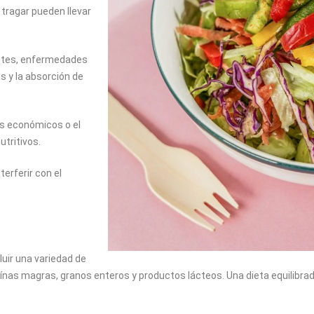
 tragar pueden llevar
etes, enfermedades
 y la absorción de
os económicos o el
utritivos.
rferir con el
uir una variedad de
eínas magras, granos enteros y productos lácteos. Una dieta equilibra