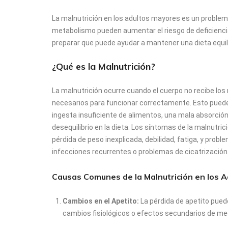
Protectores de cama / Sabanillas
La malnutrición en los adultos mayores es un problema
metabolismo pueden aumentar el riesgo de deficiencias
Ropa interior desechable (Pants)
preparar que puede ayudar a mantener una dieta equil
Toallas húmedas
¿Qué es la Malnutrición?
La malnutrición ocurre cuando el cuerpo no recibe los
necesarios para funcionar correctamente. Esto puede
ingesta insuficiente de alimentos, una mala absorción
desequilibrio en la dieta. Los síntomas de la malnutric
pérdida de peso inexplicada, debilidad, fatiga, y prob
infecciones recurrentes o problemas de cicatrización
Causas Comunes de la Malnutrición en los 
Cambios en el Apetito:
La pérdida de apetito pued
cambios fisiológicos o efectos secundarios de 