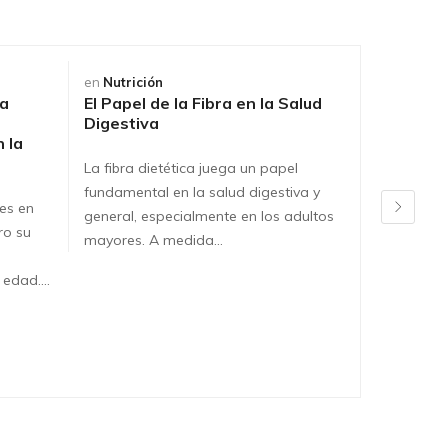
en
Nutrición
en
Nutrici
la
El Papel de la Fibra en la Salud
Importan
Digestiva
la Salud 
 la
La fibra dietética juega un papel
La hidrata
fundamental en la salud digestiva y
salud en t
es en
general, especialmente en los adultos
pero se vu
ro su
mayores. A medida…
a edad.…