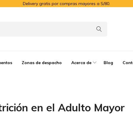
Delivery gratis por compras mayores a S/80.
uentos
Zonas de despacho
Acerca de
Blog
Cont
rición en el Adulto Mayor