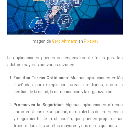
Imagen de
Gerd Altmann
en
Pixabay
Las aplicaciones pueden ser especialmente útiles para los
adultos mayores por varias razones:
Facilitan Tareas Cotidianas:
Muchas aplicaciones están
diseñadas para simplificar tareas cotidianas, como la
gestión de la salud, la comunicación y la organización.
Promueven la Seguridad:
Algunas aplicaciones ofrecen
características de seguridad, como alertas de emergencia
y seguimiento de la ubicación, que pueden proporcionar
tranquilidad a los adultos mayores y sus seres queridos.