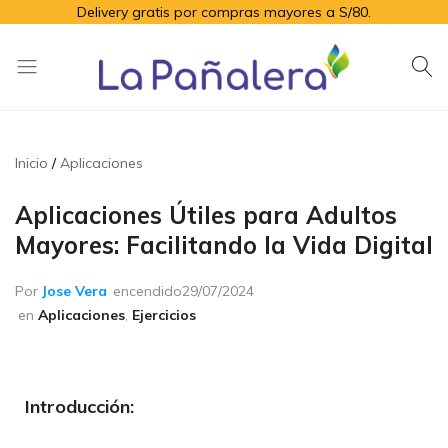
Delivery gratis por compras mayores a S/80.
La
Productos
Pañalera
de
higiene
Inicio
Aplicaciones
para
el
Aplicaciones Útiles para Adultos
adulto
Mayores: Facilitando la Vida Digital
mayor
Por
Jose Vera
encendido
29/07/2024
en
Aplicaciones
,
Ejercicios
Introducción: