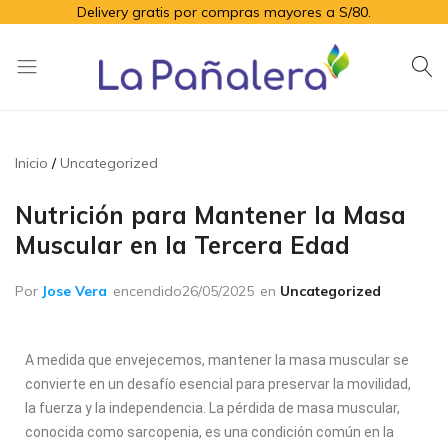
Delivery gratis por compras mayores a S/80.
La
Productos
Pañalera
de
higiene
Inicio
Uncategorized
para
el
Nutrición para Mantener la Masa
adulto
Muscular en la Tercera Edad
mayor
Por
Jose Vera
encendido
26/05/2025
en
Uncategorized
A medida que envejecemos, mantener la masa muscular se
convierte en un desafío esencial para preservar la movilidad,
la fuerza y la independencia. La pérdida de masa muscular,
conocida como sarcopenia, es una condición común en la