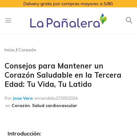
Delivery gratis por compras mayores a S/80.
La
Productos
Pañalera
de
higiene
Inicio
Corazón
para
el
Consejos para Mantener un
adulto
Corazón Saludable en la Tercera
mayor
Edad: Tu Vida, Tu Latido
Por
Jose Vera
encendido
27/05/2024
en
Corazón
,
Salud cardiovascular
Introducción: