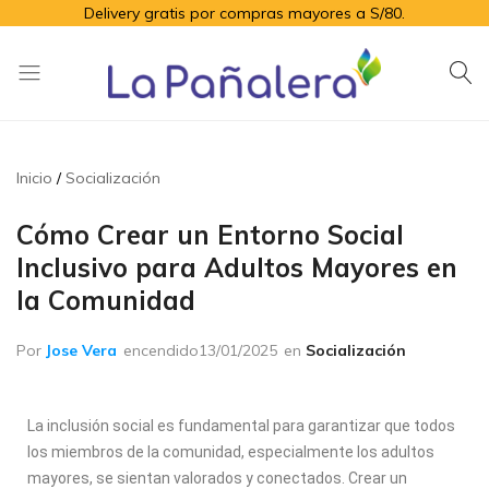
Delivery gratis por compras mayores a S/80.
La
Productos
Pañalera
de
higiene
Inicio
Socialización
para
el
Cómo Crear un Entorno Social
adulto
Inclusivo para Adultos Mayores en
mayor
la Comunidad
Por
Jose Vera
encendido
13/01/2025
en
Socialización
La inclusión social es fundamental para garantizar que todos
los miembros de la comunidad, especialmente los adultos
mayores, se sientan valorados y conectados. Crear un