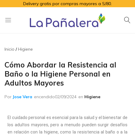
Delivery gratis por compras mayores a S/80.
La
Productos
Pañalera
de
higiene
Inicio
Higiene
para
el
Cómo Abordar la Resistencia al
adulto
Baño o la Higiene Personal en
mayor
Adultos Mayores
Por
Jose Vera
encendido
02/09/2024
en
Higiene
El cuidado personal es esencial para la salud y el bienestar
de
los adultos mayores, pero a menudo pueden surgir desafíos
en relación con la higiene, como la resistencia al baño o a la