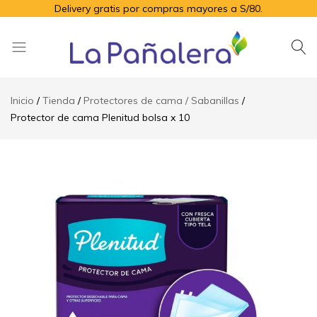
Delivery gratis por compras mayores a S/80.
La
Productos
Pañalera
de
Inicio
Tienda
Protectores de cama / Sabanillas
higiene
Protector de cama Plenitud bolsa x 10
para
el
adulto
mayor