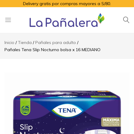
Delivery gratis por compras mayores a S/80.
La
Productos
Pañalera
de
Inicio
Tienda
Pañales para adulto
higiene
Pañales Tena Slip Nocturno bolsa x 16 MEDIANO
para
el
adulto
mayor