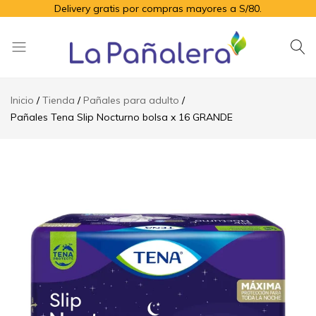
Delivery gratis por compras mayores a S/80.
La
Productos
Pañalera
de
Inicio
Tienda
Pañales para adulto
higiene
Pañales Tena Slip Nocturno bolsa x 16 GRANDE
para
el
adulto
mayor