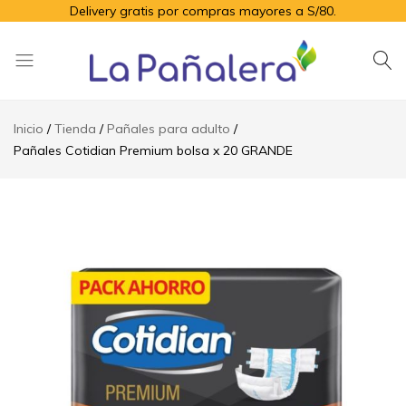
Delivery gratis por compras mayores a S/80.
La
Productos
Pañalera
de
Inicio
Tienda
Pañales para adulto
higiene
Pañales Cotidian Premium bolsa x 20 GRANDE
para
el
adulto
mayor