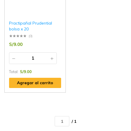
Practipañal Prudential
bolsa x 20
(0)
S/
9.00
Total:
S/
9.00
Agregar al carrito
/ 1