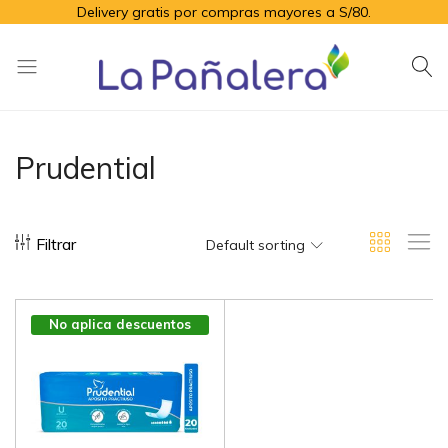
Delivery gratis por compras mayores a S/80.
La
Productos
Pañalera
de
higiene
Prudential
para
el
adulto
Filtrar
mayor
Default sorting
No aplica descuentos
por volúmen