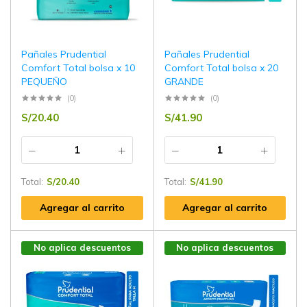
Pañales Prudential
Pañales Prudential
Comfort Total bolsa x 10
Comfort Total bolsa x 20
PEQUEÑO
GRANDE
(0)
(0)
S/
20.40
S/
41.90
Total:
S/
20.40
Total:
S/
41.90
Agregar al carrito
Agregar al carrito
No aplica descuentos
No aplica descuentos
por volúmen
por volúmen