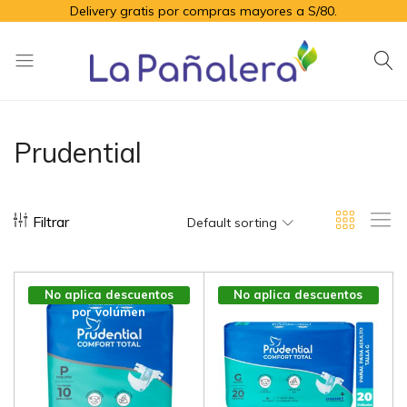
Delivery gratis por compras mayores a S/80.
La
Productos
Pañalera
de
higiene
Prudential
para
el
adulto
Filtrar
mayor
Default sorting
No aplica descuentos
No aplica descuentos
por volúmen
por volúmen