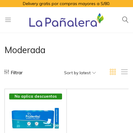
Delivery gratis por compras mayores a S/80.
La
Productos
Pañalera
de
higiene
Moderada
para
el
adulto
Filtrar
mayor
Sort by latest
No aplica descuentos
por volúmen