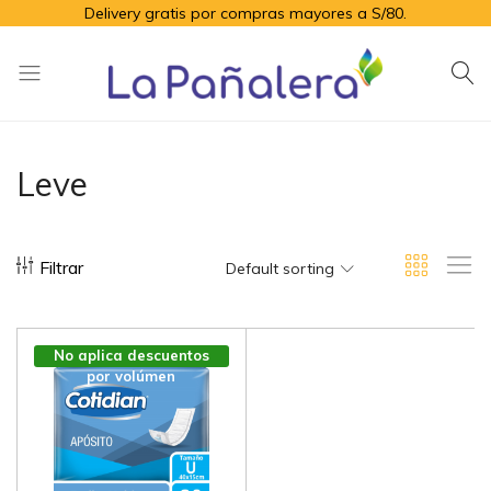
Delivery gratis por compras mayores a S/80.
La
Productos
Pañalera
de
higiene
Leve
para
el
adulto
Filtrar
mayor
Default sorting
No aplica descuentos
por volúmen