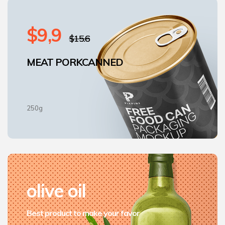
$9,9
$15.6
MEAT PORK
CANNED
250g
olive oil
Best product to make
your favor